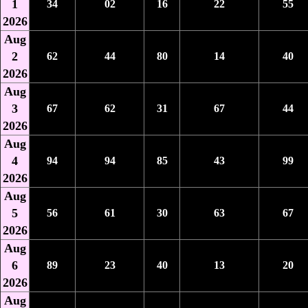
1
34
02
16
22
55
2026
Aug
2
62
44
80
14
40
2026
Aug
3
67
62
31
67
44
2026
Aug
4
94
94
85
43
99
2026
Aug
5
56
61
30
63
67
2026
Aug
6
89
23
40
13
20
2026
Aug