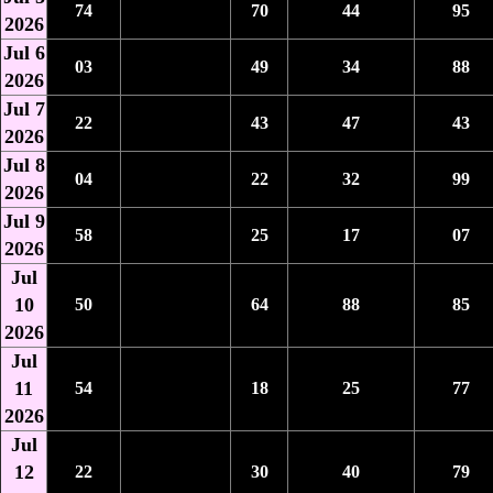
74
70
44
95
2026
Jul 6
03
49
34
88
2026
Jul 7
22
43
47
43
2026
Jul 8
04
22
32
99
2026
Jul 9
58
25
17
07
2026
Jul
10
50
64
88
85
2026
Jul
11
54
18
25
77
2026
Jul
12
22
30
40
79