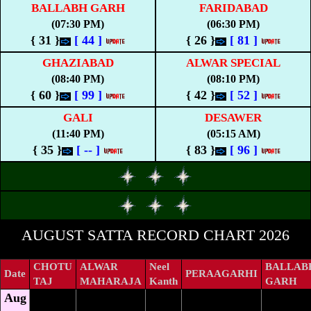
BALLABH GARH
FARIDABAD
(07:30 PM)
(06:30 PM)
{ 31 }
[
44
]
{ 26 }
[
81
]
GHAZIABAD
ALWAR SPECIAL
(08:40 PM)
(08:10 PM)
{ 60 }
[
99
]
{ 42 }
[
52
]
GALI
DESAWER
(11:40 PM)
(05:15 AM)
{ 35 }
[
--
]
{ 83 }
[
96
]
AUGUST SATTA RECORD CHART 2026
CHOTU
ALWAR
Neel
BALLAB
Date
PERAAGARHI
TAJ
MAHARAJA
Kanth
GARH
Aug