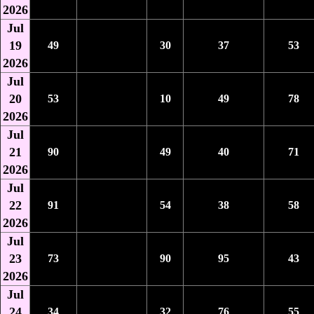
2026
Jul
19
49
30
37
53
2026
Jul
20
53
10
49
78
2026
Jul
21
90
49
40
71
2026
Jul
22
91
54
38
58
2026
Jul
23
73
90
95
43
2026
Jul
24
34
32
76
55