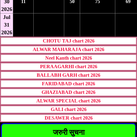
30
11
50
75
69
2026
Jul
31
2026
CHOTU TAJ chart 2026
ALWAR MAHARAJA chart 2026
Neel Kanth chart 2026
PERAAGARHI chart 2026
BALLABH GARH chart 2026
FARIDABAD chart 2026
GHAZIABAD chart 2026
ALWAR SPECIAL chart 2026
GALI chart 2026
DESAWER chart 2026
जरुरी सुचना