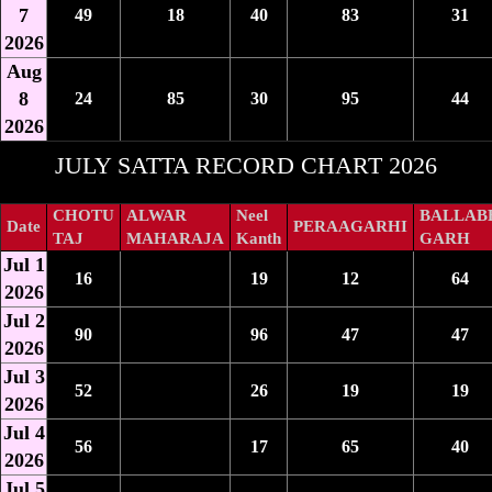
7
49
18
40
83
31
2026
Aug
8
24
85
30
95
44
2026
JULY SATTA RECORD CHART 2026
CHOTU
ALWAR
Neel
BALLAB
Date
PERAAGARHI
TAJ
MAHARAJA
Kanth
GARH
Jul 1
16
19
12
64
2026
Jul 2
90
96
47
47
2026
Jul 3
52
26
19
19
2026
Jul 4
56
17
65
40
2026
Jul 5