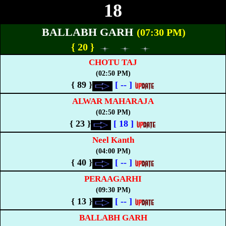
18
BALLABH GARH
(07:30 PM)
{ 20 }
CHOTU TAJ
(02:50 PM)
{ 89 }
[
--
]
ALWAR MAHARAJA
(02:50 PM)
{ 23 }
[
18
]
Neel Kanth
(04:00 PM)
{ 40 }
[
--
]
PERAAGARHI
(09:30 PM)
{ 13 }
[
--
]
BALLABH GARH