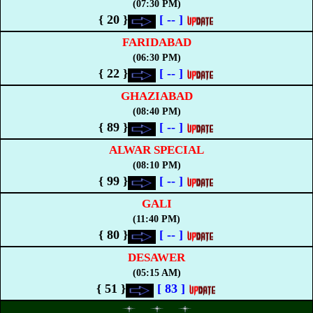
(07:30 PM)
{ 20 }
[
--
]
FARIDABAD
(06:30 PM)
{ 22 }
[
--
]
GHAZIABAD
(08:40 PM)
{ 89 }
[
--
]
ALWAR SPECIAL
(08:10 PM)
{ 99 }
[
--
]
GALI
(11:40 PM)
{ 80 }
[
--
]
DESAWER
(05:15 AM)
{ 51 }
[
83
]