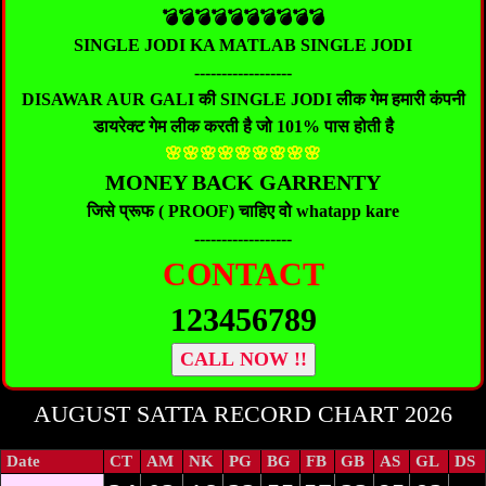
💣💣💣💣💣💣💣💣💣💣
SINGLE JODI KA MATLAB SINGLE JODI
------------------
DISAWAR AUR GALI की SINGLE JODI लीक गेम हमारी कंपनी
डायरेक्ट गेम लीक करती है जो 101% पास होती है
🌸🌸🌸🌸🌸🌸🌸🌸🌸
MONEY BACK GARRENTY
जिसे प्रूफ ( PROOF) चाहिए वो whatapp kare
------------------
CONTACT
123456789
CALL NOW !!
AUGUST SATTA RECORD CHART 2026
Date
CT
AM
NK
PG
BG
FB
GB
AS
GL
DS