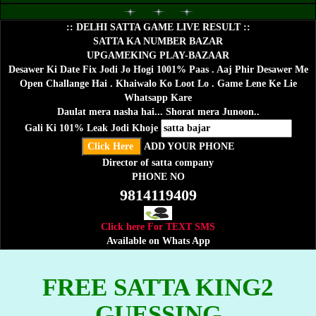
:: DELHI SATTA GAME LIVE RESULT ::
SATTA KA NUMBER BAZAR
UPGAMEKING PLAY-BAZAAR
Desawer Ki Date Fix Jodi Jo Hogi 1001% Paas . Aaj Phir Desawer Me
Open Challange Hai . Khaiwalo Ko Loot Lo . Game Lene Ke Lie
Whatsapp Kare
Daulat mera nasha hai... Shorat mera Junoon..
Gali Ki 101% Leak Jodi Khoje
ADD YOUR PHONE
Director of satta company
PHONE NO
9814119409
Click here For TEXT SMS
Available on Whats App
FREE SATTA KING2
GUESSING