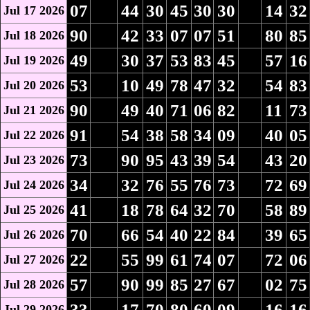
07
44
30
45
30
30
14
32
Jul 17 2026
90
42
33
07
07
51
80
85
Jul 18 2026
49
30
37
53
83
45
57
16
Jul 19 2026
53
10
49
78
47
32
54
83
Jul 20 2026
90
49
40
71
06
82
11
73
Jul 21 2026
91
54
38
58
34
09
40
05
Jul 22 2026
73
90
95
43
39
54
43
20
Jul 23 2026
34
32
76
55
76
73
72
69
Jul 24 2026
41
18
78
64
32
70
58
89
Jul 25 2026
70
66
54
40
22
84
39
65
Jul 26 2026
22
55
99
61
74
07
72
06
Jul 27 2026
57
90
99
85
27
67
02
75
Jul 28 2026
33
17
70
80
60
09
16
16
Jul 29 2026