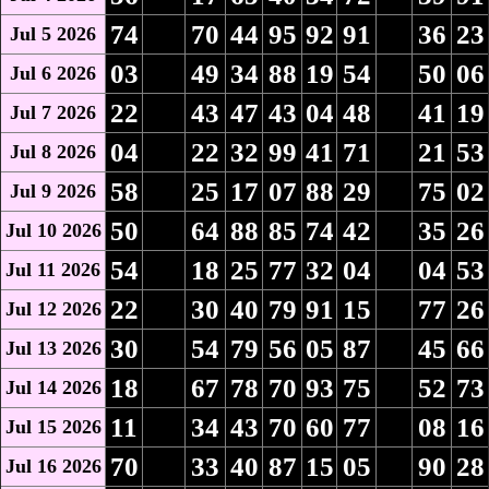
74
70
44
95
92
91
36
23
Jul 5 2026
03
49
34
88
19
54
50
06
Jul 6 2026
22
43
47
43
04
48
41
19
Jul 7 2026
04
22
32
99
41
71
21
53
Jul 8 2026
58
25
17
07
88
29
75
02
Jul 9 2026
50
64
88
85
74
42
35
26
Jul 10 2026
54
18
25
77
32
04
04
53
Jul 11 2026
22
30
40
79
91
15
77
26
Jul 12 2026
30
54
79
56
05
87
45
66
Jul 13 2026
18
67
78
70
93
75
52
73
Jul 14 2026
11
34
43
70
60
77
08
16
Jul 15 2026
70
33
40
87
15
05
90
28
Jul 16 2026