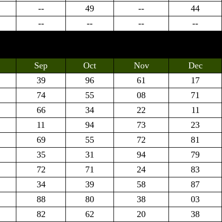
--
49
--
44
--
--
--
--
Sep
Oct
Nov
Dec
39
96
61
17
74
55
08
71
66
34
22
11
11
94
73
23
69
55
72
81
35
31
94
79
72
71
24
83
34
39
58
87
88
80
38
03
82
62
20
38