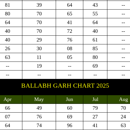
81
39
64
43
--
80
70
65
55
--
64
70
41
64
--
40
70
72
40
--
40
29
76
61
--
26
30
08
85
--
63
11
05
80
--
--
19
--
69
--
--
--
--
--
--
BALLABH GARH CHART 2025
Apr
May
Jun
Jul
Aug
66
49
60
79
70
07
76
69
27
24
64
74
96
41
63