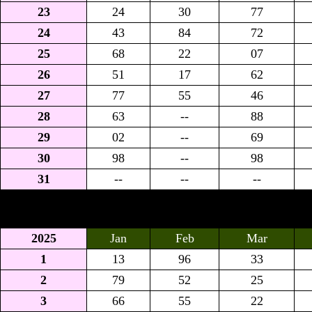
23
24
30
77
24
43
84
72
25
68
22
07
26
51
17
62
27
77
55
46
28
63
--
88
29
02
--
69
30
98
--
98
31
--
--
--
2025
Jan
Feb
Mar
1
13
96
33
2
79
52
25
3
66
55
22