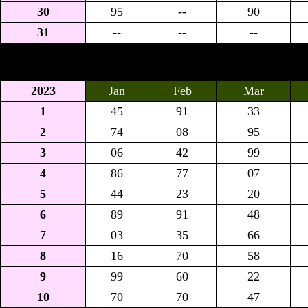
30
95
--
90
31
--
--
--
2023
Jan
Feb
Mar
1
45
91
33
2
74
08
95
3
06
42
99
4
86
77
07
5
44
23
20
6
89
91
48
7
03
35
66
8
16
70
58
9
99
60
22
10
70
70
47