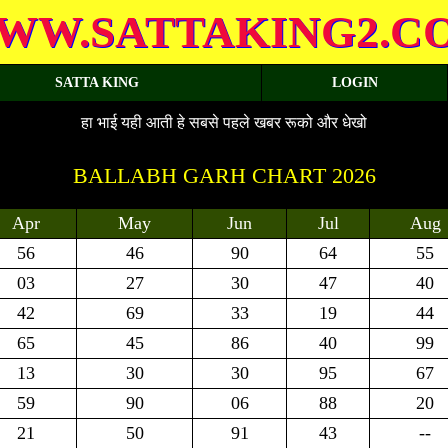
WW.SATTAKING2.C
SATTA KING
LOGIN
हा भाई यही आती हे सबसे पहले खबर रूको और धेखो
BALLABH GARH CHART 2026
Apr
May
Jun
Jul
Aug
56
46
90
64
55
03
27
30
47
40
42
69
33
19
44
65
45
86
40
99
13
30
30
95
67
59
90
06
88
20
21
50
91
43
--