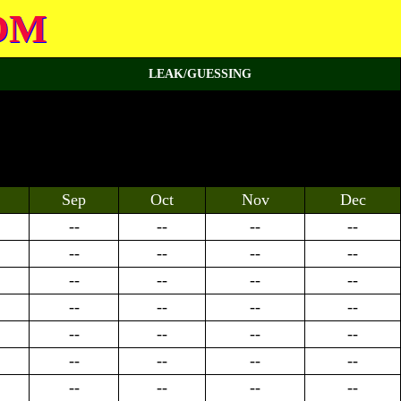
OM
LEAK/GUESSING
Sep
Oct
Nov
Dec
--
--
--
--
--
--
--
--
--
--
--
--
--
--
--
--
--
--
--
--
--
--
--
--
--
--
--
--