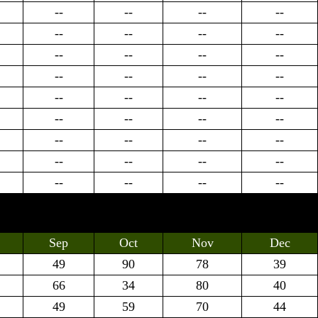
--
--
--
--
--
--
--
--
--
--
--
--
--
--
--
--
--
--
--
--
--
--
--
--
--
--
--
--
--
--
--
--
--
--
--
--
Sep
Oct
Nov
Dec
49
90
78
39
66
34
80
40
49
59
70
44