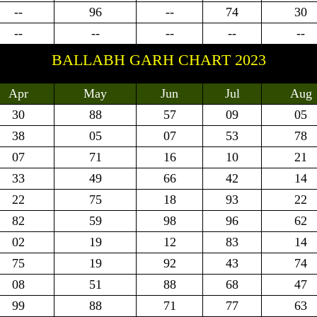
--
96
--
74
30
--
--
--
--
--
BALLABH GARH CHART 2023
Apr
May
Jun
Jul
Aug
30
88
57
09
05
38
05
07
53
78
07
71
16
10
21
33
49
66
42
14
22
75
18
93
22
82
59
98
96
62
02
19
12
83
14
75
19
92
43
74
08
51
88
68
47
99
88
71
77
63