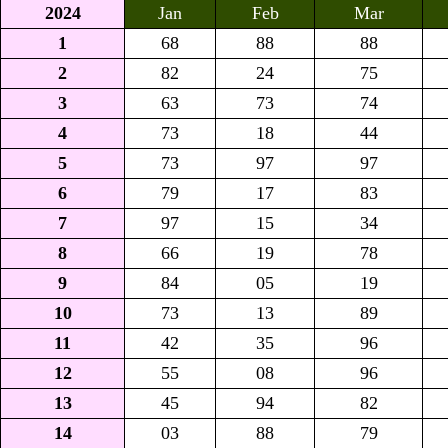
2024
Jan
Feb
Mar
1
68
88
88
2
82
24
75
3
63
73
74
4
73
18
44
5
73
97
97
6
79
17
83
7
97
15
34
8
66
19
78
9
84
05
19
10
73
13
89
11
42
35
96
12
55
08
96
13
45
94
82
14
03
88
79