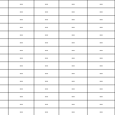
--
--
--
--
--
--
--
--
--
--
--
--
--
--
--
--
--
--
--
--
--
--
--
--
--
--
--
--
--
--
--
--
--
--
--
--
--
--
--
--
--
--
--
--
--
--
--
--
--
--
--
--
--
--
--
--
--
--
--
--